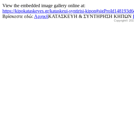
View the embedded image gallery online at:
https://kipokataskeves.gr/kataskeui-syntirisi-kipon#sigProId148193d
Βρίσκεστε εδώ:
Αρχική
ΚΑΤΑΣΚΕΥΗ & ΣΥΝΤΗΡΗΣΗ ΚΗΠΩΝ
Copyright© 201