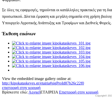
Σε όλες τις εφαρμογές, τηρούνται οι κατάλληλες πρακτικές για τη δ
προσωπικού. Δίνεται έμφαση και μεγάλη σημασία στη χρήση βιολο
Υπουργείο Αγροτικής Ανάπτυξης και Τροφίμων και Διεθνείς Φορείς.
Έκθεση εικόνων
View the embedded image gallery online at:
http://kipokataskeves.gr/etairia#sigProId87b26c22f0
επιστροφή στην κορυφή
Βρίσκεστε εδώ:
Αρχική
ΕΤΑΙΡΕΙΑ
Επιστροφή στην κορυφή
Copyright© 201